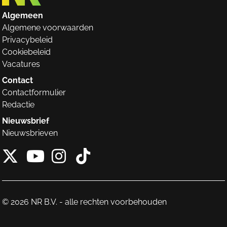
Algemeen
Algemene voorwaarden
Privacybeleid
Cookiebeleid
Vacatures
Contact
Contactformulier
Redactie
Nieuwsbrief
Nieuwsbrieven
X van NieuwRechts
Instagram van Nieuw
Tiktok van Nieuw
Youtube van NieuwRecht
© 2026 NR B.V. - alle rechten voorbehouden