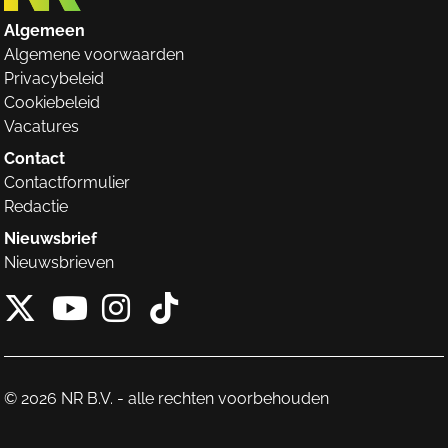
Algemeen
Algemene voorwaarden
Privacybeleid
Cookiebeleid
Vacatures
Contact
Contactformulier
Redactie
Nieuwsbrief
Nieuwsbrieven
X van NieuwRechts
Instagram van Nieuw
Tiktok van Nieuw
Youtube van NieuwRecht
© 2026 NR B.V. - alle rechten voorbehouden