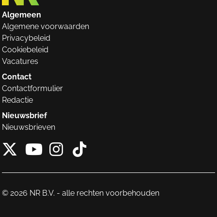
Algemeen
Algemene voorwaarden
Privacybeleid
Cookiebeleid
Vacatures
Contact
Contactformulier
Redactie
Nieuwsbrief
Nieuwsbrieven
X van NieuwRechts
Instagram van Nieuw
Tiktok van Nieuw
Youtube van NieuwRecht
© 2026 NR B.V. - alle rechten voorbehouden