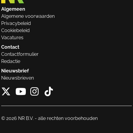
Algemeen
Algemene voorwaarden
Privacybeleid
Cookiebeleid
Vacatures
Contact
Contactformulier
Redactie
Nieuwsbrief
Nieuwsbrieven
X van NieuwRechts
Instagram van Nieuw
Tiktok van Nieuw
Youtube van NieuwRecht
© 2026 NR B.V. - alle rechten voorbehouden