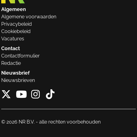
Algemeen
Algemene voorwaarden
Privacybeleid
Cookiebeleid
Vacatures
Contact
Contactformulier
Redactie
Nieuwsbrief
Nieuwsbrieven
X van NieuwRechts
Instagram van Nieuw
Tiktok van Nieuw
Youtube van NieuwRecht
© 2026 NR B.V. - alle rechten voorbehouden