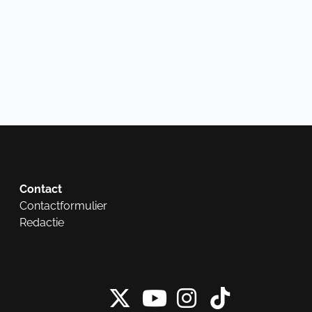
Contact
Contactformulier
Redactie
X van NieuwRech
Instagram 
Tiktok 