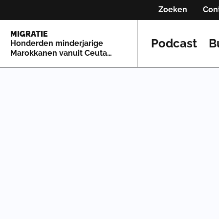
Zoeken
Con
MIGRATIE
Podcast
B
Honderden minderjarige
Marokkanen vanuit Ceuta
naar Spaans vasteland