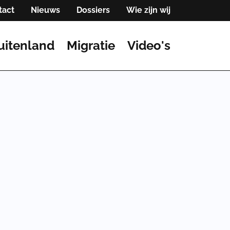
tact
Nieuws
Dossiers
Wie zijn wij
uitenland
Migratie
Video's