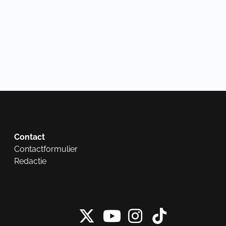
Contact
Contactformulier
Redactie
X van NieuwRech
Instagram 
Tiktok 