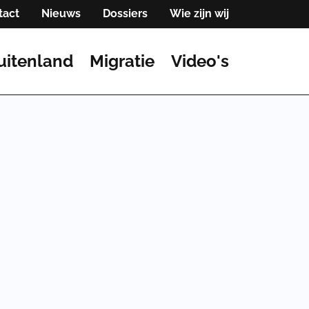
tact
Nieuws
Dossiers
Wie zijn wij
uitenland
Migratie
Video's