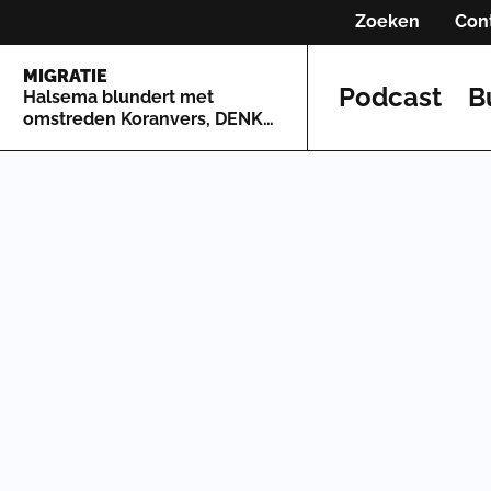
Zoeken
Con
MIGRATIE
Podcast
B
Halsema blundert met
omstreden Koranvers, DENK
springt voor haar in de bres