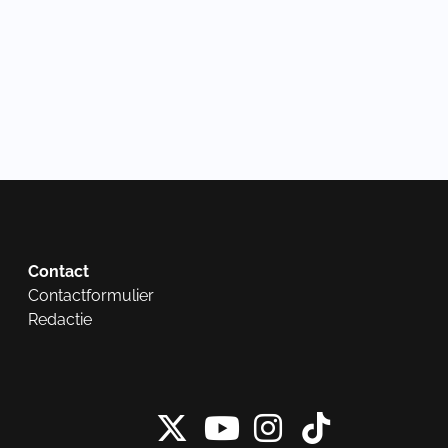
Contact
Contactformulier
Redactie
X van NieuwRech
Instagram 
Tiktok 