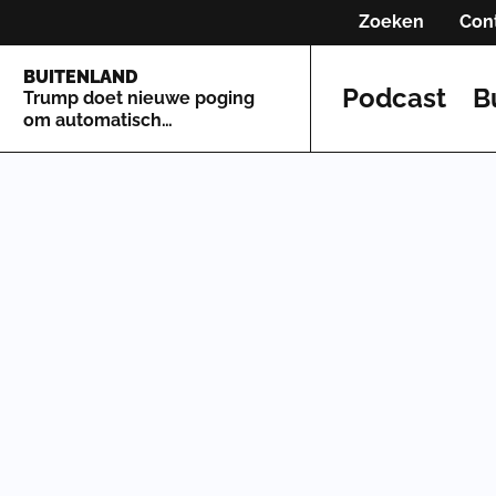
Zoeken
Con
BUITENLAND
Podcast
B
Trump doet nieuwe poging
om automatisch
staatsburgerschap te
beperken