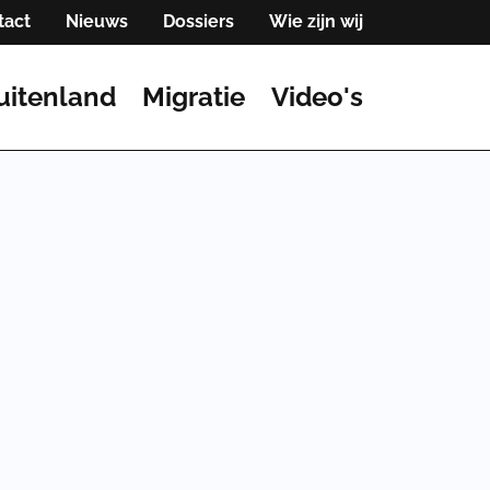
tact
Nieuws
Dossiers
Wie zijn wij
uitenland
Migratie
Video's