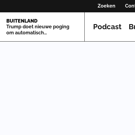
Zoeken
Con
BUITENLAND
Podcast
B
Trump doet nieuwe poging
om automatisch
staatsburgerschap te
beperken