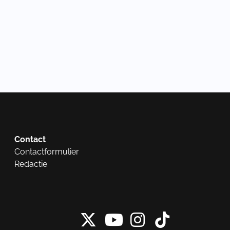
Contact
Contactformulier
Redactie
X van NieuwRech
Instagram 
Tiktok 