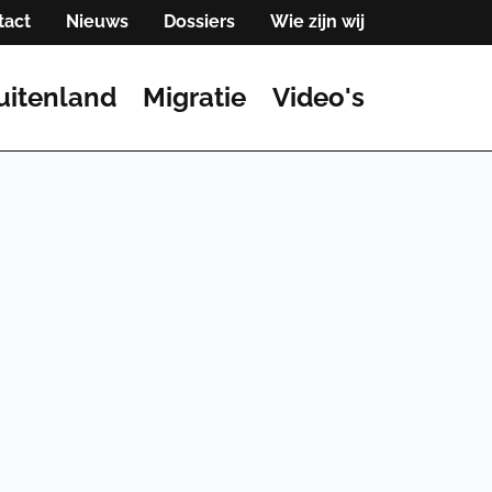
tact
Nieuws
Dossiers
Wie zijn wij
uitenland
Migratie
Video's