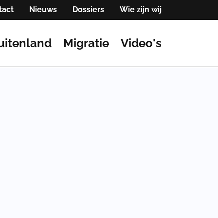
tact
Nieuws
Dossiers
Wie zijn wij
uitenland
Migratie
Video's