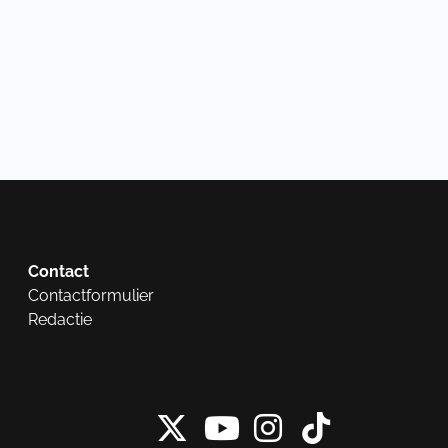
Contact
Contactformulier
Redactie
X van NieuwRech
Instagram 
Tiktok 