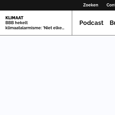
Zoeken
Con
KLIMAAT
Podcast
B
BBB hekelt
klimaatalarmisme: ‘Niet elke
bosbrand is een excuus om
een klimaatcrisis uit te
roepen’