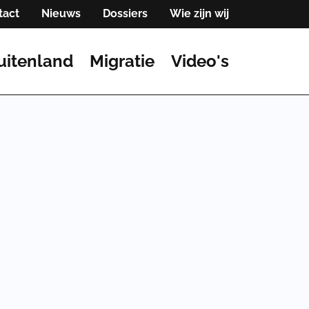
tact
Nieuws
Dossiers
Wie zijn wij
uitenland
Migratie
Video's