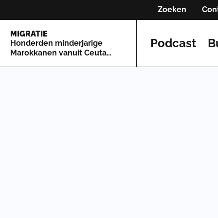
Zoeken
Con
MIGRATIE
Podcast
B
Honderden minderjarige
Marokkanen vanuit Ceuta
naar Spaans vasteland