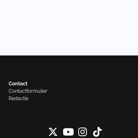
Contact
Contactformulier
Redactie
X van NieuwRech
Instagram 
Tiktok 