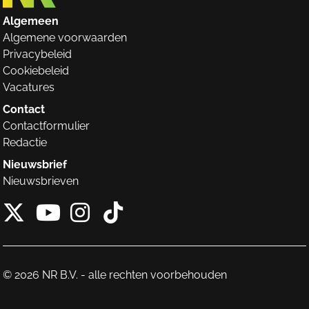
Algemeen
Algemene voorwaarden
Privacybeleid
Cookiebeleid
Vacatures
Contact
Contactformulier
Redactie
Nieuwsbrief
Nieuwsbrieven
X van NieuwRechts
Instagram van Nieuw
Tiktok van Nieuw
Youtube van NieuwRecht
© 2026 NR B.V. - alle rechten voorbehouden