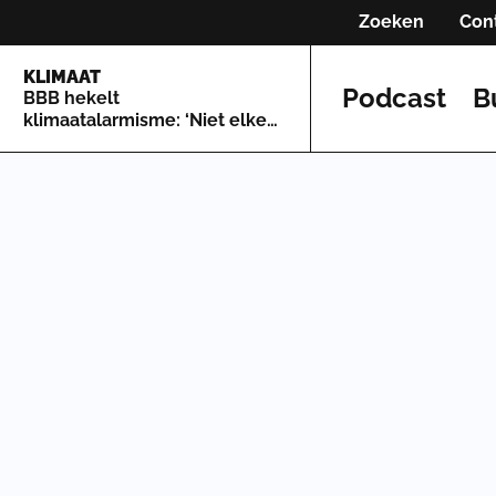
Zoeken
Con
KLIMAAT
Podcast
B
BBB hekelt
klimaatalarmisme: ‘Niet elke
bosbrand is een excuus om
een klimaatcrisis uit te
roepen’