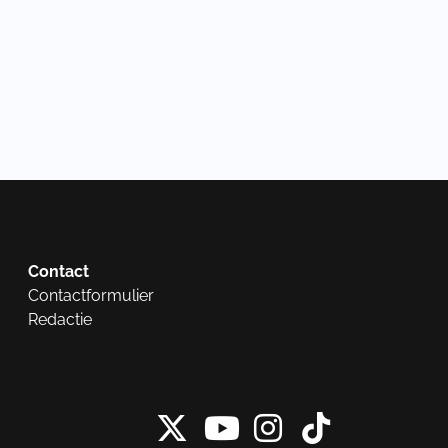
Contact
Contactformulier
Redactie
X van NieuwRech
Instagram 
Tiktok 