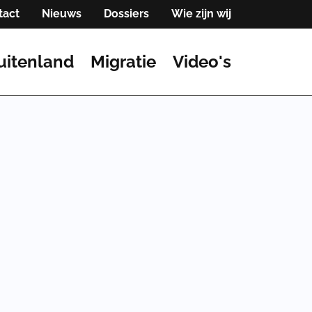
tact
Nieuws
Dossiers
Wie zijn wij
uitenland
Migratie
Video's