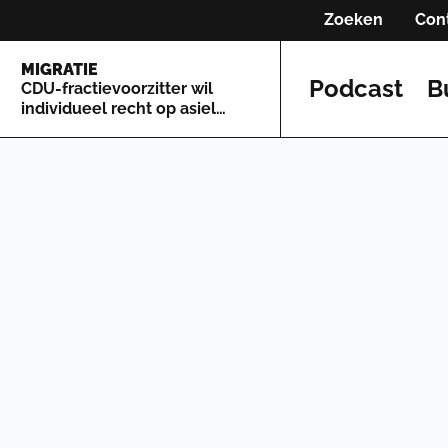
Zoeken
Con
MIGRATIE
Podcast
B
CDU-fractievoorzitter wil
individueel recht op asiel
afschaffen