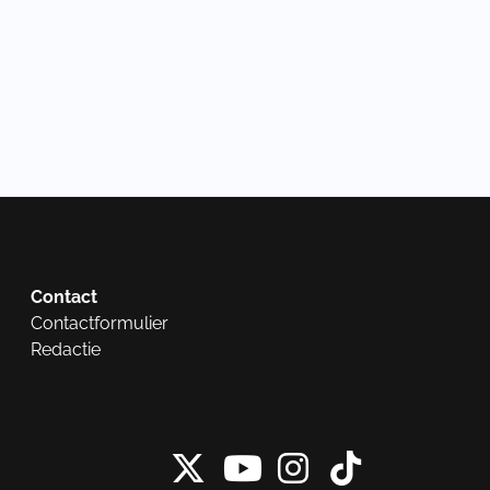
Contact
Contactformulier
Redactie
X van NieuwRech
Instagram 
Tiktok 