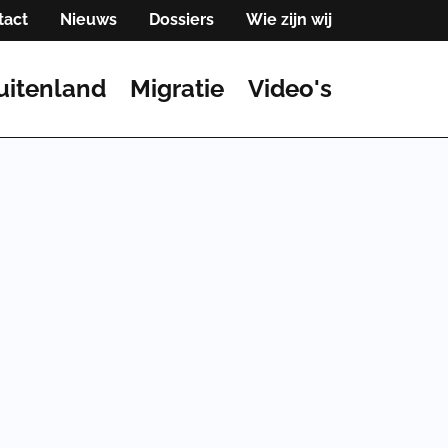
tact
Nieuws
Dossiers
Wie zijn wij
uitenland
Migratie
Video's