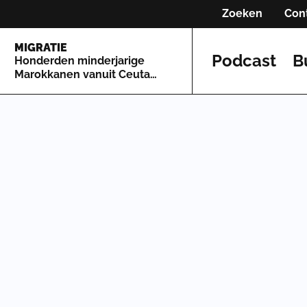
Zoeken
Con
MIGRATIE
Podcast
B
Honderden minderjarige
Marokkanen vanuit Ceuta
naar Spaans vasteland