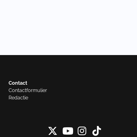
Contact
Contactformulier
Redactie
X van NieuwRech
Instagram 
Tiktok 