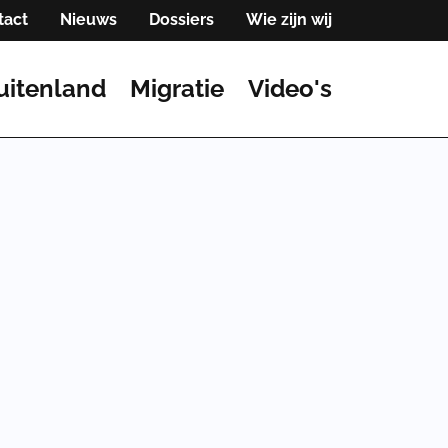
tact
Nieuws
Dossiers
Wie zijn wij
uitenland
Migratie
Video's