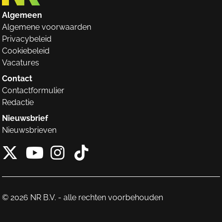
Algemeen
Algemene voorwaarden
Privacybeleid
Cookiebeleid
Vacatures
Contact
Contactformulier
Redactie
Nieuwsbrief
Nieuwsbrieven
X van NieuwRechts
Instagram van Nieuw
Tiktok van Nieuw
Youtube van NieuwRecht
© 2026 NR B.V. - alle rechten voorbehouden