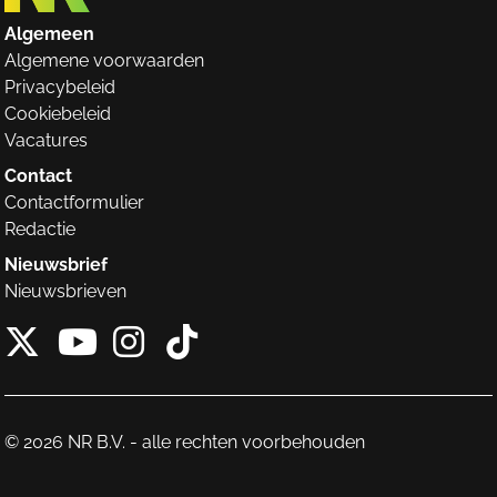
Algemeen
Algemene voorwaarden
Privacybeleid
Cookiebeleid
Vacatures
Contact
Contactformulier
Redactie
Nieuwsbrief
Nieuwsbrieven
X van NieuwRechts
Instagram van Nieuw
Tiktok van Nieuw
Youtube van NieuwRecht
© 2026 NR B.V. - alle rechten voorbehouden