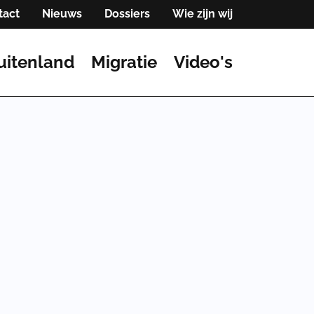
tact
Nieuws
Dossiers
Wie zijn wij
uitenland
Migratie
Video's