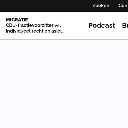
Zoeken
Con
MIGRATIE
Podcast
B
CDU-fractievoorzitter wil
individueel recht op asiel
afschaffen