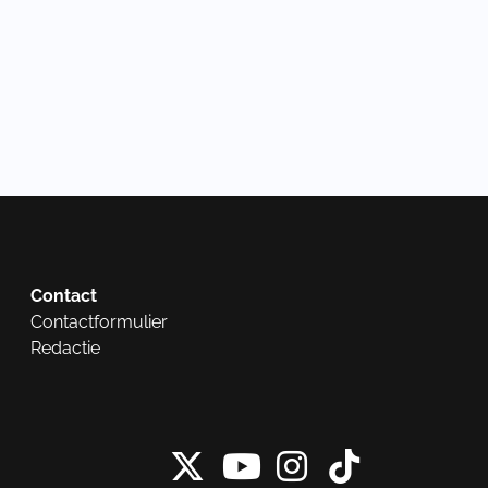
Contact
Contactformulier
Redactie
X van NieuwRech
Instagram 
Tiktok 