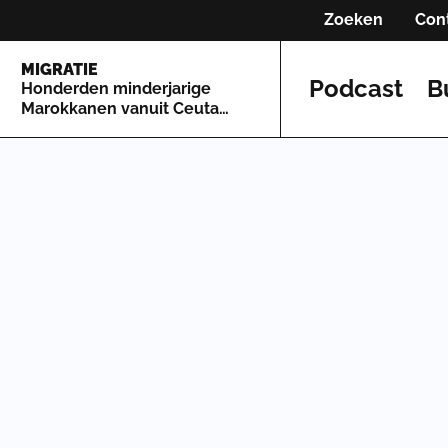
Zoeken
Con
MIGRATIE
Podcast
B
Honderden minderjarige
Marokkanen vanuit Ceuta
naar Spaans vasteland