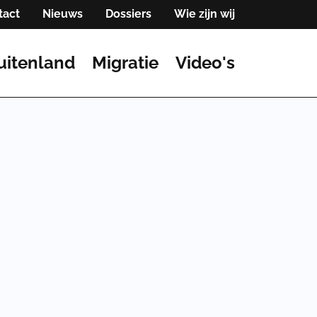
tact
Nieuws
Dossiers
Wie zijn wij
uitenland
Migratie
Video's