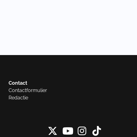
Contact
Contactformulier
Redactie
X van NieuwRech
Instagram 
Tiktok 