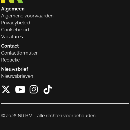
Algemeen
Algemene voorwaarden
Privacybeleid
Cookiebeleid
Vacatures
Contact
Contactformulier
Redactie
Nieuwsbrief
Nieuwsbrieven
X van NieuwRechts
Instagram van Nieuw
Tiktok van Nieuw
Youtube van NieuwRecht
© 2026 NR B.V. - alle rechten voorbehouden