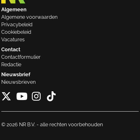
Algemeen
Algemene voorwaarden
Privacybeleid
Cookiebeleid
Vacatures
Contact
Contactformulier
Redactie
Nieuwsbrief
Nieuwsbrieven
X van NieuwRechts
Instagram van Nieuw
Tiktok van Nieuw
Youtube van NieuwRecht
© 2026 NR B.V. - alle rechten voorbehouden