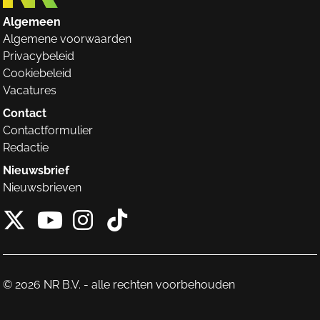
Algemeen
Algemene voorwaarden
Privacybeleid
Cookiebeleid
Vacatures
Contact
Contactformulier
Redactie
Nieuwsbrief
Nieuwsbrieven
X van NieuwRechts
Instagram van Nieuw
Tiktok van Nieuw
Youtube van NieuwRecht
© 2026 NR B.V. - alle rechten voorbehouden