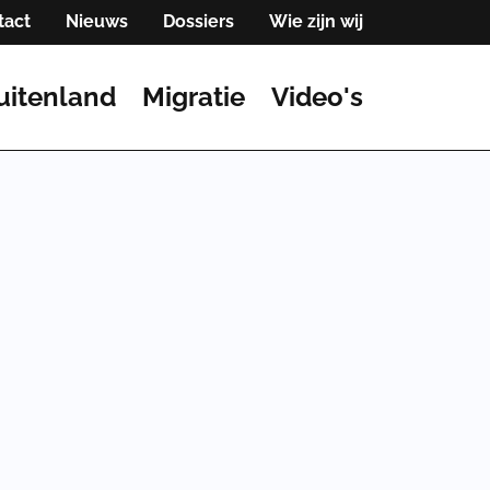
tact
Nieuws
Dossiers
Wie zijn wij
uitenland
Migratie
Video's