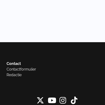
Contact
Contactformulier
Redactie
X van NieuwRech
Instagram 
Tiktok 