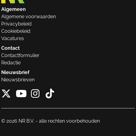
Algemeen
Algemene voorwaarden
Privacybeleid
Cookiebeleid
Vacatures
Contact
Contactformulier
Redactie
Nieuwsbrief
Nieuwsbrieven
X van NieuwRechts
Instagram van Nieuw
Tiktok van Nieuw
Youtube van NieuwRecht
© 2026 NR B.V. - alle rechten voorbehouden