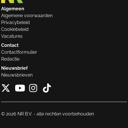
Algemeen
Algemene voorwaarden
Privacybeleid
Cookiebeleid
Vacatures
Contact
Contactformulier
Redactie
Nieuwsbrief
Nieuwsbrieven
X van NieuwRechts
Instagram van Nieuw
Tiktok van Nieuw
Youtube van NieuwRecht
© 2026 NR B.V. - alle rechten voorbehouden