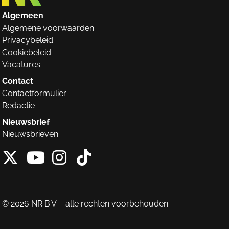
Algemeen
Algemene voorwaarden
Privacybeleid
Cookiebeleid
Vacatures
Contact
Contactformulier
Redactie
Nieuwsbrief
Nieuwsbrieven
X van NieuwRechts
Instagram van Nieuw
Tiktok van Nieuw
Youtube van NieuwRecht
© 2026 NR B.V. - alle rechten voorbehouden