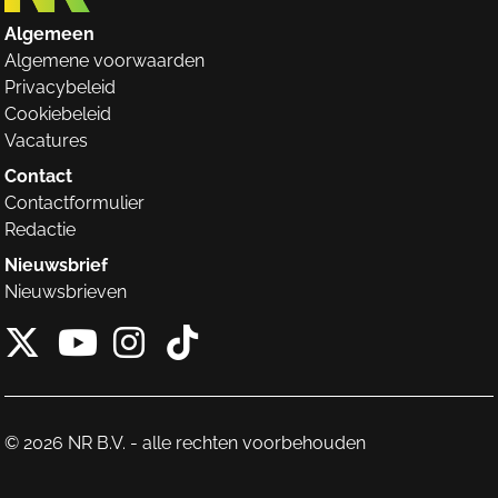
Algemeen
Algemene voorwaarden
Privacybeleid
Cookiebeleid
Vacatures
Contact
Contactformulier
Redactie
Nieuwsbrief
Nieuwsbrieven
X van NieuwRechts
Instagram van Nieuw
Tiktok van Nieuw
Youtube van NieuwRecht
© 2026 NR B.V. - alle rechten voorbehouden