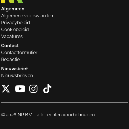
Algemeen
Algemene voorwaarden
Privacybeleid
Cookiebeleid
Vacatures
Contact
Contactformulier
Redactie
Nieuwsbrief
Nieuwsbrieven
X van NieuwRechts
Instagram van Nieuw
Tiktok van Nieuw
Youtube van NieuwRecht
© 2026 NR B.V. - alle rechten voorbehouden