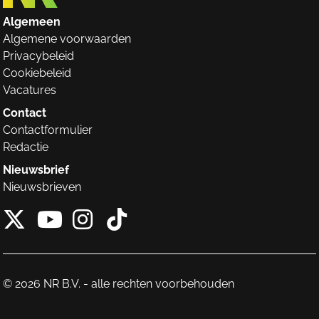
Algemeen
Algemene voorwaarden
Privacybeleid
Cookiebeleid
Vacatures
Contact
Contactformulier
Redactie
Nieuwsbrief
Nieuwsbrieven
X van NieuwRechts
Instagram van Nieuw
Tiktok van Nieuw
Youtube van NieuwRecht
© 2026 NR B.V. - alle rechten voorbehouden