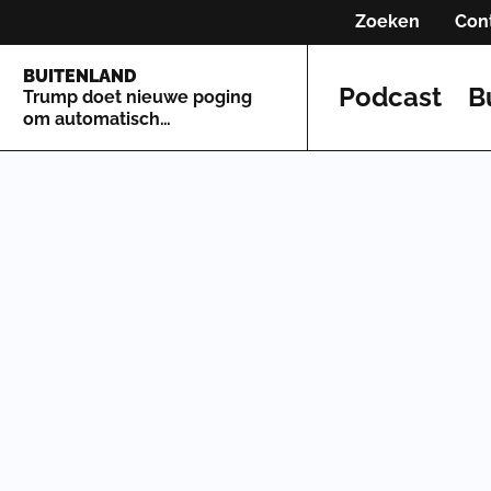
Zoeken
Con
BUITENLAND
Podcast
B
Trump doet nieuwe poging
om automatisch
staatsburgerschap te
beperken