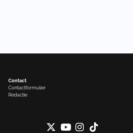
Contact
Contactformulier
Redactie
X van NieuwRech
Instagram 
Tiktok 