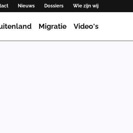
tact
Nieuws
Dossiers
Wie zijn wij
uitenland
Migratie
Video's