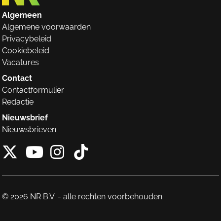
Algemeen
Algemene voorwaarden
Privacybeleid
Cookiebeleid
Vacatures
Contact
Contactformulier
Redactie
Nieuwsbrief
Nieuwsbrieven
X van NieuwRechts
Instagram van Nieuw
Tiktok van Nieuw
Youtube van NieuwRecht
© 2026 NR B.V. - alle rechten voorbehouden