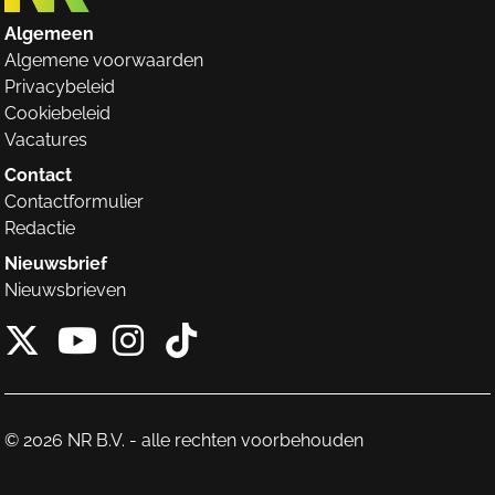
Algemeen
Algemene voorwaarden
Privacybeleid
Cookiebeleid
Vacatures
Contact
Contactformulier
Redactie
Nieuwsbrief
Nieuwsbrieven
X van NieuwRechts
Instagram van Nieuw
Tiktok van Nieuw
Youtube van NieuwRecht
© 2026 NR B.V. - alle rechten voorbehouden