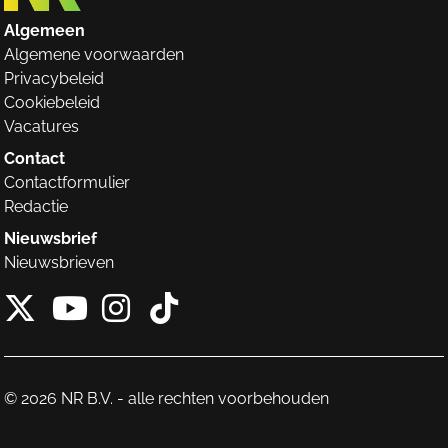
Algemeen
Algemene voorwaarden
Privacybeleid
Cookiebeleid
Vacatures
Contact
Contactformulier
Redactie
Nieuwsbrief
Nieuwsbrieven
X van NieuwRechts
Instagram van Nieuw
Tiktok van Nieuw
Youtube van NieuwRecht
© 2026 NR B.V. - alle rechten voorbehouden