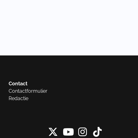
Contact
Contactformulier
Redactie
X van NieuwRech
Instagram 
Tiktok 