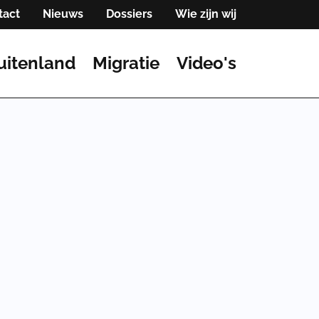
tact
Nieuws
Dossiers
Wie zijn wij
uitenland
Migratie
Video's