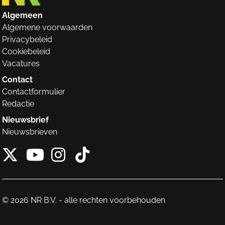
Algemeen
Algemene voorwaarden
Privacybeleid
Cookiebeleid
Vacatures
Contact
Contactformulier
Redactie
Nieuwsbrief
Nieuwsbrieven
X van NieuwRechts
Instagram van Nieuw
Tiktok van Nieuw
Youtube van NieuwRecht
© 2026 NR B.V. - alle rechten voorbehouden