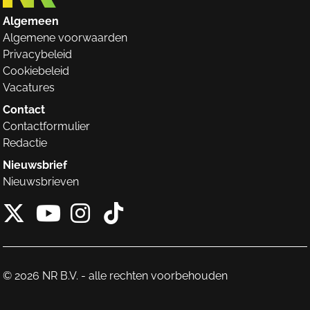
Algemeen
Algemene voorwaarden
Privacybeleid
Cookiebeleid
Vacatures
Contact
Contactformulier
Redactie
Nieuwsbrief
Nieuwsbrieven
X van NieuwRechts
Instagram van Nieuw
Tiktok van Nieuw
Youtube van NieuwRecht
© 2026 NR B.V. - alle rechten voorbehouden