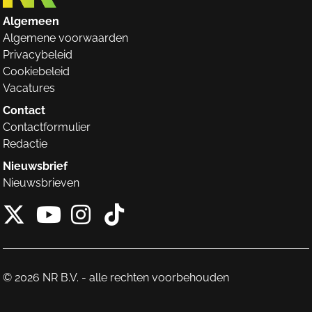
Algemeen
Algemene voorwaarden
Privacybeleid
Cookiebeleid
Vacatures
Contact
Contactformulier
Redactie
Nieuwsbrief
Nieuwsbrieven
X van NieuwRechts
Instagram van Nieuw
Tiktok van Nieuw
Youtube van NieuwRecht
© 2026 NR B.V. - alle rechten voorbehouden