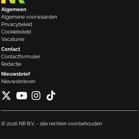
Algemeen
Algemene voorwaarden
Privacybeleid
Cookiebeleid
Vacatures
Contact
Contactformulier
Redactie
Nieuwsbrief
Nieuwsbrieven
X van NieuwRechts
Instagram van Nieuw
Tiktok van Nieuw
Youtube van NieuwRecht
© 2026 NR B.V. - alle rechten voorbehouden