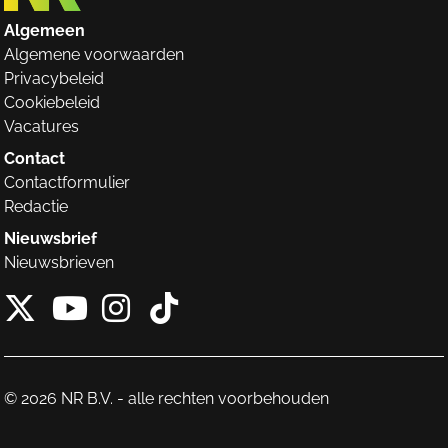
Algemeen
Algemene voorwaarden
Privacybeleid
Cookiebeleid
Vacatures
Contact
Contactformulier
Redactie
Nieuwsbrief
Nieuwsbrieven
X van NieuwRechts
Instagram van Nieuw
Tiktok van Nieuw
Youtube van NieuwRecht
© 2026 NR B.V. - alle rechten voorbehouden