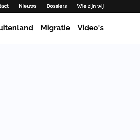
tact
Nieuws
Dossiers
Wie zijn wij
uitenland
Migratie
Video's