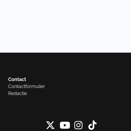
Contact
Contactformulier
Redactie
X van NieuwRech
Instagram 
Tiktok 