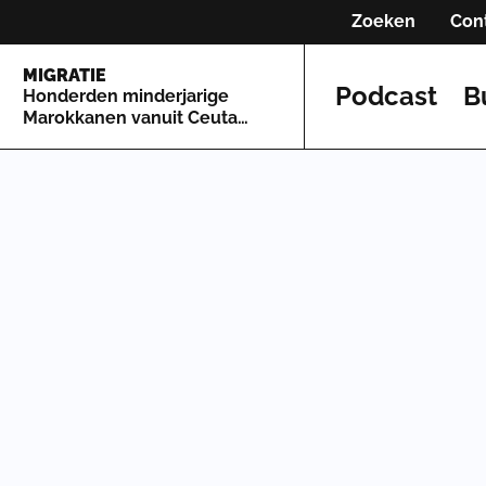
Zoeken
Con
MIGRATIE
Podcast
B
Honderden minderjarige
Marokkanen vanuit Ceuta
naar Spaans vasteland