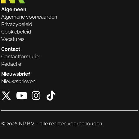
Algemeen
Algemene voorwaarden
Privacybeleid
Cookiebeleid
Vacatures
Contact
Contactformulier
Redactie
Nieuwsbrief
Nieuwsbrieven
X van NieuwRechts
Instagram van Nieuw
Tiktok van Nieuw
Youtube van NieuwRecht
© 2026 NR B.V. - alle rechten voorbehouden