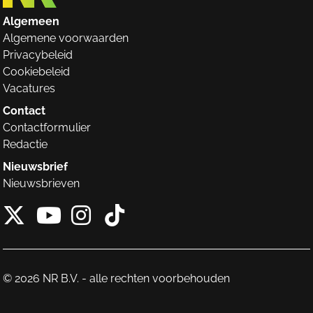
Algemeen
Algemene voorwaarden
Privacybeleid
Cookiebeleid
Vacatures
Contact
Contactformulier
Redactie
Nieuwsbrief
Nieuwsbrieven
X van NieuwRechts
Instagram van Nieuw
Tiktok van Nieuw
Youtube van NieuwRecht
© 2026 NR B.V. - alle rechten voorbehouden