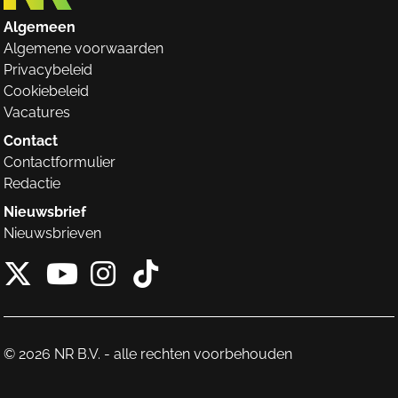
Algemeen
Algemene voorwaarden
Privacybeleid
Cookiebeleid
Vacatures
Contact
Contactformulier
Redactie
Nieuwsbrief
Nieuwsbrieven
X van NieuwRechts
Instagram van Nieuw
Tiktok van Nieuw
Youtube van NieuwRecht
© 2026 NR B.V. - alle rechten voorbehouden