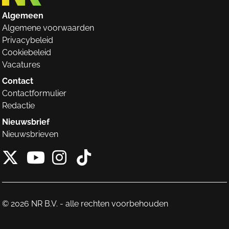
Algemeen
Algemene voorwaarden
Privacybeleid
Cookiebeleid
Vacatures
Contact
Contactformulier
Redactie
Nieuwsbrief
Nieuwsbrieven
X van NieuwRechts
Instagram van Nieuw
Tiktok van Nieuw
Youtube van NieuwRecht
© 2026 NR B.V. - alle rechten voorbehouden