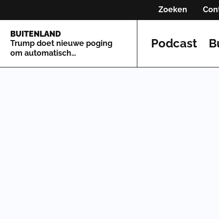
Zoeken
Con
BUITENLAND
Podcast
B
Trump doet nieuwe poging
om automatisch
staatsburgerschap te
beperken