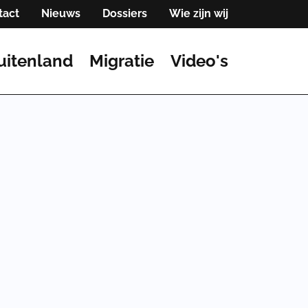
tact
Nieuws
Dossiers
Wie zijn wij
uitenland
Migratie
Video's