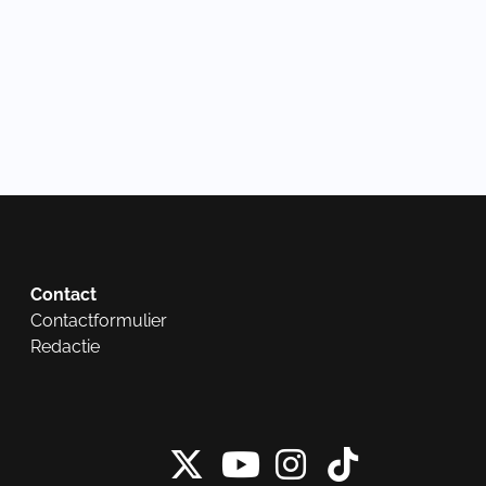
Contact
Contactformulier
Redactie
X van NieuwRech
Instagram 
Tiktok 