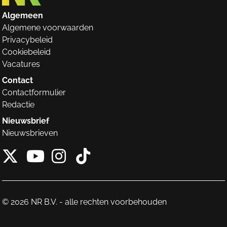
Algemeen
Algemene voorwaarden
Privacybeleid
Cookiebeleid
Vacatures
Contact
Contactformulier
Redactie
Nieuwsbrief
Nieuwsbrieven
X van NieuwRechts
Instagram van Nieuw
Tiktok van Nieuw
Youtube van NieuwRecht
© 2026 NR B.V. - alle rechten voorbehouden