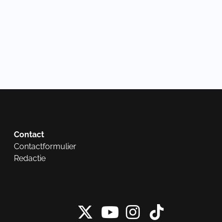
Contact
Contactformulier
Redactie
X van NieuwRech
Instagram 
Tiktok 