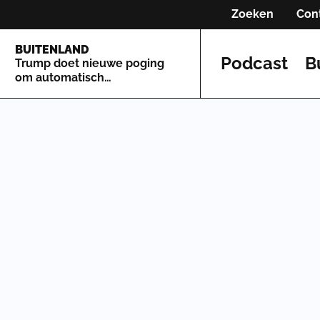
Zoeken
Con
BUITENLAND
Podcast
B
Trump doet nieuwe poging
om automatisch
staatsburgerschap te
beperken