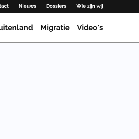
tact
Nieuws
Dossiers
Wie zijn wij
uitenland
Migratie
Video's