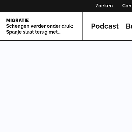
Zoeken
Con
MIGRATIE
Podcast
B
Schengen verder onder druk:
Spanje slaat terug met
grenscontroles tegen Italië