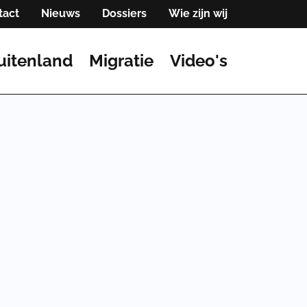
tact
Nieuws
Dossiers
Wie zijn wij
uitenland
Migratie
Video's