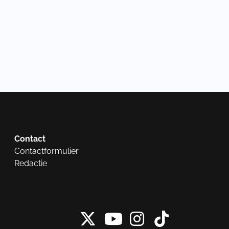
Contact
Contactformulier
Redactie
X van NieuwRech
Instagram 
Tiktok 