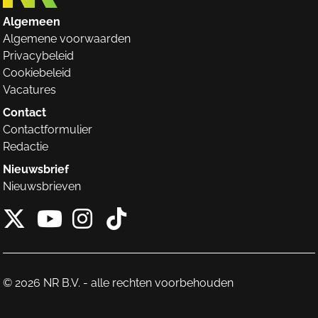
Algemeen
Algemene voorwaarden
Privacybeleid
Cookiebeleid
Vacatures
Contact
Contactformulier
Redactie
Nieuwsbrief
Nieuwsbrieven
X van NieuwRechts
Instagram van Nieuw
Tiktok van Nieuw
Youtube van NieuwRecht
© 2026 NR B.V. - alle rechten voorbehouden