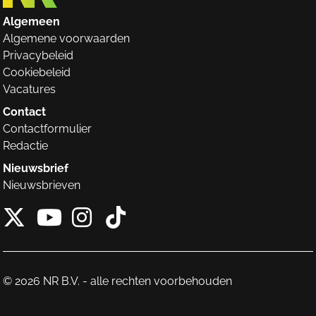
Algemeen
Algemene voorwaarden
Privacybeleid
Cookiebeleid
Vacatures
Contact
Contactformulier
Redactie
Nieuwsbrief
Nieuwsbrieven
X van NieuwRechts
Instagram van Nieuw
Tiktok van Nieuw
Youtube van NieuwRecht
© 2026 NR B.V. - alle rechten voorbehouden